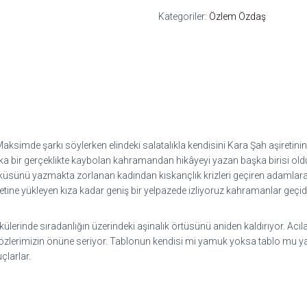
Kategoriler:
Özlem Özdaş
 Maksimde şarkı söylerken elindeki salatalıkla kendisini Kara Şah aşireti
 başka bir gerçeklikte kaybolan kahramandan hikâyeyi yazan başka birisi ol
üsünü yazmakta zorlanan kadından kıskançlık krizleri geçiren adamlara, 
etine yükleyen kıza kadar geniş bir yelpazede izliyoruz kahramanlar geçidi
rinde sıradanlığın üzerindeki aşinalık örtüsünü aniden kaldırıyor. Acılarıy
ğını gözlerimizin önüne seriyor. Tablonun kendisi mi yamuk yoksa tablo mu
çlarlar.