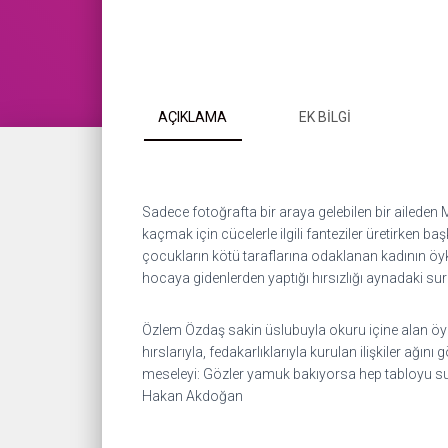
AÇIKLAMA
EK BILGI
Sadece fotoğrafta bir araya gelebilen bir aileden
kaçmak için cücelerle ilgili fanteziler üretirken
çocukların kötü taraflarına odaklanan kadının öyk
hocaya gidenlerden yaptığı hırsızlığı aynadaki sur
Özlem Özdaş sakin üslubuyla okuru içine alan öyküle
hırslarıyla, fedakarlıklarıyla kurulan ilişkiler a
meseleyi: Gözler yamuk bakıyorsa hep tabloyu su
Hakan Akdoğan