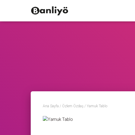
Ana Sayfa
/
Özlem Özdaş
/ Yamuk Tablo